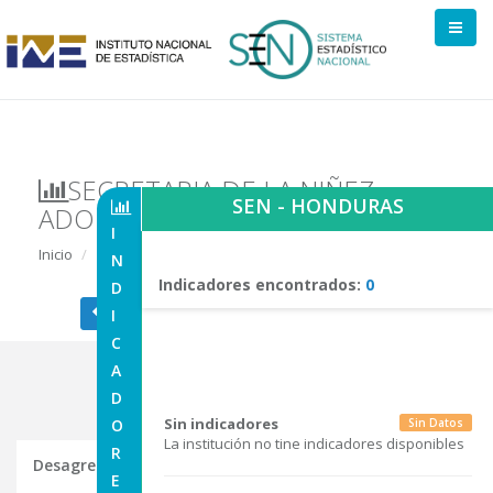
SECRETARIA DE LA NIÑEZ,
SEN - HONDURAS
ADOLESCENCIA Y FAMILIA
I
Inicio
Indicadores de Institución
N
Indicadores encontrados:
0
D
| Regresar a Comite
| Regresar a Inicio
I
C
A
D
Sin indicadores
O
Sin Datos
La institución no tine indicadores disponibles
R
Desagregaciones de Indicadores Seleccionados
E