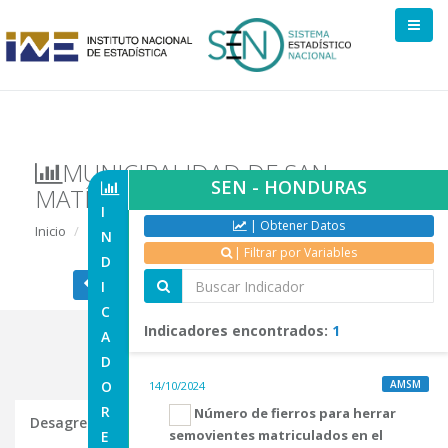
MUNICIPALIDAD DE SAN
SEN - HONDURAS
MATÍAS, EL PARAÍSO
I
| Obtener Datos
Inicio
Indicadores de Institución
N
| Filtrar por Variables
D
| Regresar a Comite
| Regresar a Inicio
I
C
Indicadores encontrados:
1
A
D
O
AMSM
14/10/2024
R
Número de fierros para herrar
Desagregaciones de Indicadores Seleccionados
semovientes matriculados en el
E