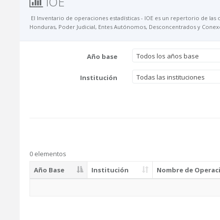
IOE
El Inventario de operaciones estadísticas - IOE es un repertorio de las 
Honduras, Poder Judicial, Entes Autónomos, Desconcentrados y Conexos 
Todos los años base
Año base
Todas las instituciones
Institución
0 elementos
Año Base
Institución
Nombre de Operaci