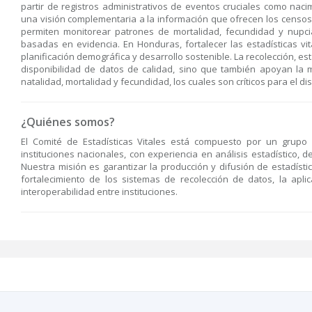
partir de registros administrativos de eventos cruciales como nac
una visión complementaria a la información que ofrecen los censo
permiten monitorear patrones de mortalidad, fecundidad y nupci
basadas en evidencia. En Honduras, fortalecer las estadísticas vi
planificación demográfica y desarrollo sostenible. La recolección, es
disponibilidad de datos de calidad, sino que también apoyan la m
natalidad, mortalidad y fecundidad, los cuales son críticos para el di
¿Quiénes somos?
El Comité de Estadísticas Vitales está compuesto por un grupo i
instituciones nacionales, con experiencia en análisis estadístico, d
Nuestra misión es garantizar la producción y difusión de estadístic
fortalecimiento de los sistemas de recolección de datos, la apl
interoperabilidad entre instituciones.