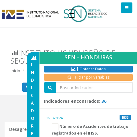
INSTITUTO HONDUREÑO DE
SEN - HONDURAS
SEGURIDAD SOCIAL
I
| Obtener Datos
Inicio
Indicadores de Institución
N
| Filtrar por Variables
D
| Regresar a Comite
| Regresar a Inicio
I
C
Indicadores encontrados:
36
A
D
O
IHSS
03/07/2024
R
Número de Accidentes de trabajo
Desagregaciones de Indicadores Seleccionados
registrados en el IHSS.
E