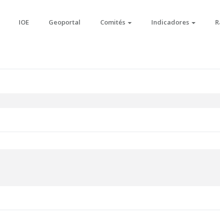
IOE
Geoportal
Comités
Indicadores
R
ACIÓN Y DESARROLLO FORESTAL, ÁREA