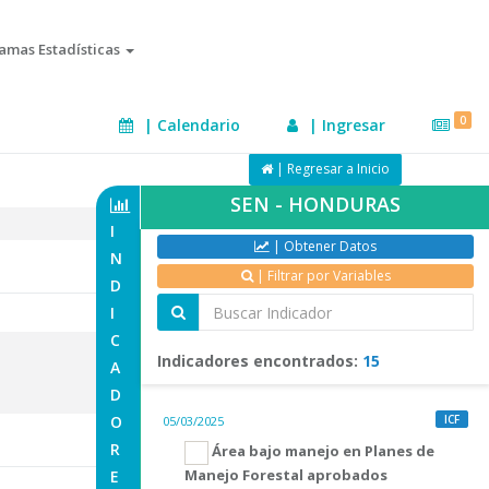
amas Estadísticas
S
0
| Calendario
| Ingresar
| Regresar a Comite
| Regresar a Inicio
SEN - HONDURAS
I
| Obtener Datos
N
| Filtrar por Variables
D
I
C
Indicadores encontrados:
15
A
D
O
ICF
05/03/2025
R
Área bajo manejo en Planes de
Manejo Forestal aprobados
E