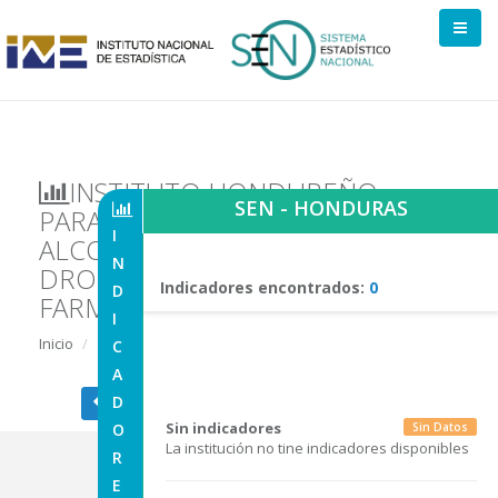
INSTITUTO HONDUREÑO
SEN - HONDURAS
PARA LA PREVENCIÓN DEL
I
ALCOHOLISMO,
N
DROGADICCIÓN Y
Indicadores encontrados:
0
D
FARMACODEPENDENCIA
I
Inicio
Indicadores de Institución
C
A
D
| Regresar a Comite
| Regresar a Inicio
Sin indicadores
O
Sin Datos
La institución no tine indicadores disponibles
R
E